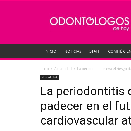
Odontologos
de
Hoy
INICIO
NOTICIAS
STAFF
COMITÉ CIEN
Inicio
Actualidad
La periodontitis eleva el riesgo 
Actualidad
La periodontitis 
padecer en el fu
cardiovascular a