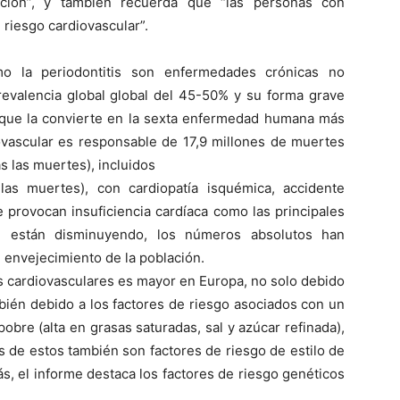
ción”, y también recuerda que “las personas con
 riesgo cardiovascular”.
mo la periodontitis son enfermedades crónicas no
prevalencia global global del 45-50% y su forma grave
lo que la convierte en la sexta enfermedad humana más
ovascular es responsable de 17,9 millones de muertes
s las muertes), incluidos
as muertes), con cardiopatía isquémica, accidente
e provocan insuficiencia cardíaca como las principales
d están disminuyendo, los números absolutos han
 envejecimiento de la población.
 cardiovasculares es mayor en Europa, no solo debido
mbién debido a los factores de riesgo asociados con un
pobre (alta en grasas saturadas, sal y azúcar refinada),
os de estos también son factores de riesgo de estilo de
s, el informe destaca los factores de riesgo genéticos