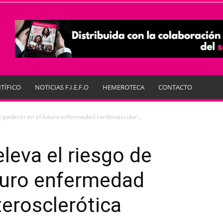
TÍFICO
NOTICIAS F.I.E.F.O
HEMEROTECA
CONTACTO
de padecer en el futuro enfermedad cardiovascular...
eleva el riesgo de
turo enfermedad
terosclerótica