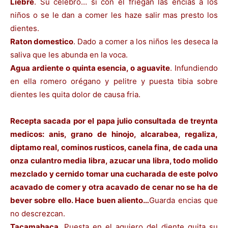
Liebre
. Su celebro… si con el friegan las encias a los
niños o se le dan a comer les haze salir mas presto los
dientes.
Raton domestico
. Dado a comer a los niños les deseca la
saliva que les abunda en la voca.
Agua ardiente o quinta esencia, o aguavite
. Infundiendo
en ella romero orégano y pelitre y puesta tibia sobre
dientes les quita dolor de causa fria.
Recepta sacada por el papa julio consultada de treynta
medicos: anis, grano de hinojo, alcarabea, regaliza,
diptamo real, cominos rusticos, canela fina, de cada una
onza culantro media libra, azucar una libra, todo
molido
mezclado y cernido tomar una cucharada de este polvo
acavado de comer y otra acavado de cenar no se ha de
bever sobre ello. Hace buen aliento…
Guarda encias que
no descrezcan.
Tacamahaca
. Puesta en el agujero del diente quita su