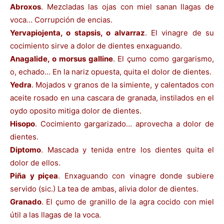
Abroxos
. Mezcladas las ojas con miel sanan llagas de
voca… Corrupción de encias.
Yervapiojenta, o stapsis, o alvarraz
. El vinagre de su
cocimiento sirve a dolor de dientes enxaguando.
Anagalide, o morsus galline
. El çumo como gargarismo,
o, echado… En la nariz opuesta, quita el dolor de dientes.
Yedra
. Mojados v granos de la simiente, y calentados con
aceite rosado en una cascara de granada, instilados en el
oydo oposito mitiga dolor de dientes.
Hisopo
. Cocimiento gargarizado… aprovecha a dolor de
dientes.
Diptomo
. Mascada y tenida entre los dientes quita el
dolor de ellos.
Piña y piçea
. Enxaguando con vinagre donde subiere
servido (sic.) La tea de ambas, alivia dolor de dientes.
Granado
. El çumo de granillo de la agra cocido con miel
útil a las llagas de la voca.