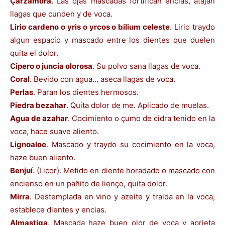
Çarzamora
. Las ojas mascadas fortifican encias, atajan
llagas que cunden y de voca.
Lirio cardeno o yris o yrcos o bilium celeste
. Lirio traydo
algun espacio y mascado entre los dientes que duelen
quita el dolor.
Cipero o juncia olorosa
. Su polvo sana llagas de voca.
Coral
. Bevido con agua… aseca llagas de voca.
Perlas
. Paran los dientes hermosos.
Piedra bezahar
. Quita dolor de me. Aplicado de muelas.
Agua de azahar
. Cocimiento o çumo de cidra tenido en la
voca, hace suave aliento.
Lignoaloe
. Mascado y traydo su cocimiento en la voca,
haze buen aliento.
Benjuí
. (Licor). Metido en diente horadado o mascado con
encienso en un pañito de lienço, quita dolor.
Mirra
. Destemplada en vino y azeite y traida en la voca,
establece dientes y encias.
Almastiga
. Mascada haze buen olor de voca y aprieta