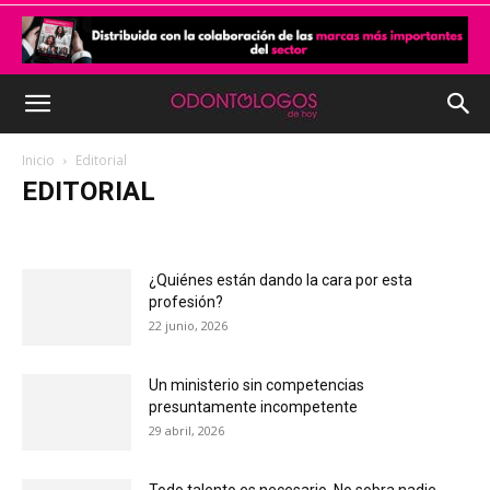
Inicio
Editorial
EDITORIAL
Actualidad
Ciencia y Salud
Covid-19 - No estamos solos
Cultura
Destinos
Editorial
Empresas
Entrevista
¿Quiénes están dando la cara por esta
Formación
Mejora tu Gestión
NOTICIAS F.I.E.F.O
Opinión
profesión?
Reportaje
Tribuna de Salud pública
22 junio, 2026
Un ministerio sin competencias
presuntamente incompetente
29 abril, 2026