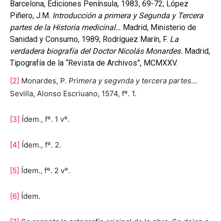
Barcelona, Ediciones Península, 1983, 69-72; López
Piñero, J.M.
Introducción a primera y Segunda y Tercera
partes de la Historia medicinal…
Madrid, Ministerio de
Sanidad y Consumo, 1989; Rodríguez Marín, F.
La
verdadera biografía del Doctor Nicolás Monardes.
Madrid,
Tipografía de la “Revista de Archivos”, MCMXXV.
[2]
Monardes, P.
Primera y segvnda y tercera partes…
Sevilla, Alonso Escriuano, 1574, fº. 1.
[3]
Ídem., fº. 1 vº.
[4]
Ídem., fº. 2.
[5]
Ídem., fº. 2 vº.
[6]
Ídem.