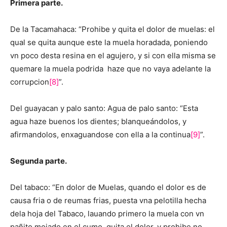
Primera parte.
De la Tacamahaca: “Prohibe y quita el dolor de muelas: el
qual se quita aunque este la muela horadada, poniendo
vn poco desta resina en el agujero, y si con ella misma se
quemare la muela podrida haze que no vaya adelante la
corrupcion
[8]
”.
Del guayacan y palo santo: Agua de palo santo: “Esta
agua haze buenos los dientes; blanqueándolos, y
afirmandolos, enxaguandose con ella a la continua
[9]
”.
Segunda parte.
Del tabaco: “En dolor de Muelas, quando el dolor es de
causa fria o de reumas frias, puesta vna pelotilla hecha
dela hoja del Tabaco, lauando primero la muela con vn
pañito mojado en el çumo, quita el dolor, y prohibe no