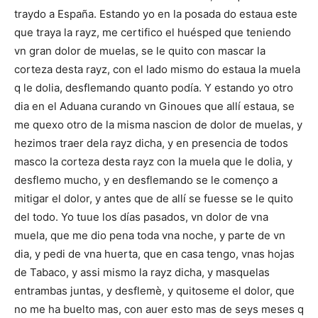
traydo a España. Estando yo en la posada do estaua este
que traya la rayz, me certifico el huésped que teniendo
vn gran dolor de muelas, se le quito con mascar la
corteza desta rayz, con el lado mismo do estaua la muela
q le dolia, desflemando quanto podía. Y estando yo otro
dia en el Aduana curando vn Ginoues que allí estaua, se
me quexo otro de la misma nascion de dolor de muelas, y
hezimos traer dela rayz dicha, y en presencia de todos
masco la corteza desta rayz con la muela que le dolia, y
desflemo mucho, y en desflemando se le començo a
mitigar el dolor, y antes que de allí se fuesse se le quito
del todo. Yo tuue los días pasados, vn dolor de vna
muela, que me dio pena toda vna noche, y parte de vn
dia, y pedi de vna huerta, que en casa tengo, vnas hojas
de Tabaco, y assi mismo la rayz dicha, y masquelas
entrambas juntas, y desflemè, y quitoseme el dolor, que
no me ha buelto mas, con auer esto mas de seys meses q