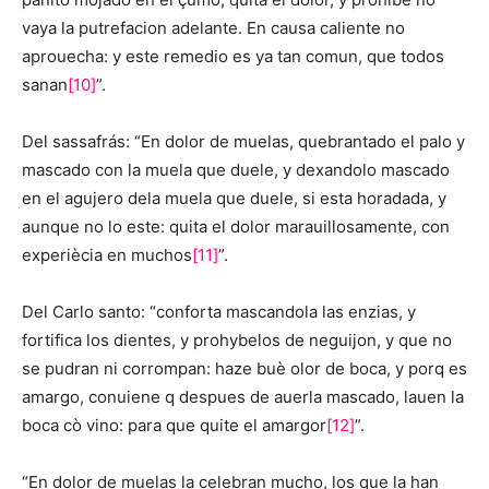
vaya la putrefacion adelante. En causa caliente no
aprouecha: y este remedio es ya tan comun, que todos
sanan
[10]
”.
Del sassafrás: “En dolor de muelas, quebrantado el palo y
mascado con la muela que duele, y dexandolo mascado
en el agujero dela muela que duele, si esta horadada, y
aunque no lo este: quita el dolor marauillosamente, con
experiècia en muchos
[11]
”.
Del Carlo santo: “conforta mascandola las enzias, y
fortifica los dientes, y prohybelos de neguijon, y que no
se pudran ni corrompan: haze buè olor de boca, y porq es
amargo, conuiene q despues de auerla mascado, lauen la
boca cò vino: para que quite el amargor
[12]
”.
“En dolor de muelas la celebran mucho, los que la han