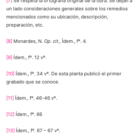
[7]
Se respeta la ortografía original de la obra. Se dejan a
un lado consideraciones generales sobre los remedios
mencionados como su ubicación, descripción,
preparación, etc.
[8]
Monardes, N.
Op. cit.,
Ídem., fº. 4.
[9]
Ídem., fº. 12 vº.
[10]
Ídem., fº. 34 vº. De esta planta publicó el primer
grabado que se conoce.
[11]
Ídem., fº. 46-46 vº.
[12]
Ídem., fº. 66
[13]
Ídem., fº. 67 – 67 vº.