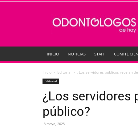
Odontologos
de
Hoy
INICIO
NOTICIAS
STAFF
COMITÉ CIEN
Inicio
Editorial
¿Los servidores públicos recelan de
Editorial
¿Los servidores 
público?
3 mayo, 2025
Compartir