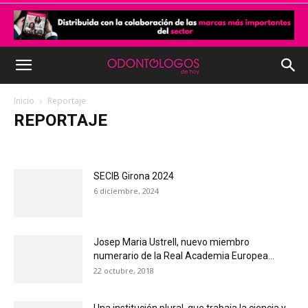
Inicio
Reportaje
REPORTAJE
Actualidad
Ciencia y Salud
Covid-19 - No estamos solos
Cultura
Destinos
Editorial
Empresas
Entrevista
SECIB Girona 2024
Formación
Mejora tu Gestión
NOTICIAS F.I.E.F.O
Opinión
6 diciembre, 2024
Reportaje
Tribuna de Salud pública
Josep Maria Ustrell, nuevo miembro
numerario de la Real Academia Europea...
22 octubre, 2018