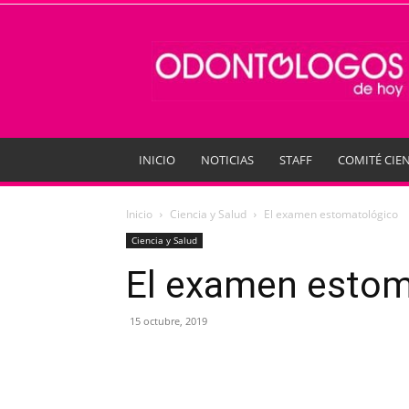
Odontologos
de
Hoy
INICIO
NOTICIAS
STAFF
COMITÉ CIEN
Inicio
Ciencia y Salud
El examen estomatológico
Ciencia y Salud
El examen estom
15 octubre, 2019
Compartir