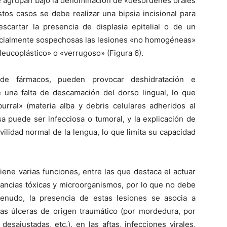
e agrupan bajo la denominacion de «desordenes orales
tos casos se debe realizar una bipsia incisional para
escartar la presencia de displasia epitelial o de un
cialmente sospechosas las lesiones «no homogéneas»
leucoplástico» o «verrugoso» (Figura 6).
e fármacos, pueden provocar deshidratación e
 una falta de descamación del dorso lingual, lo que
rral» (materia alba y debris celulares adheridos al
a puede ser infecciosa o tumoral, y la explicación de
vilidad normal de la lengua, lo que limita su capacidad
iene varias funciones, entre las que destaca el actuar
tancias tóxicas y microorganismos, por lo que no debe
enudo, la presencia de estas lesiones se asocia a
las úlceras de origen traumático (por mordedura, por
desajustadas, etc.), en las aftas, infecciones virales,