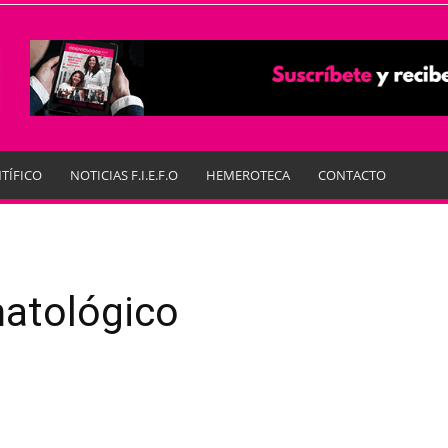
TÍFICO
NOTICIAS F.I.E.F.O
HEMEROTECA
CONTACTO
atológico