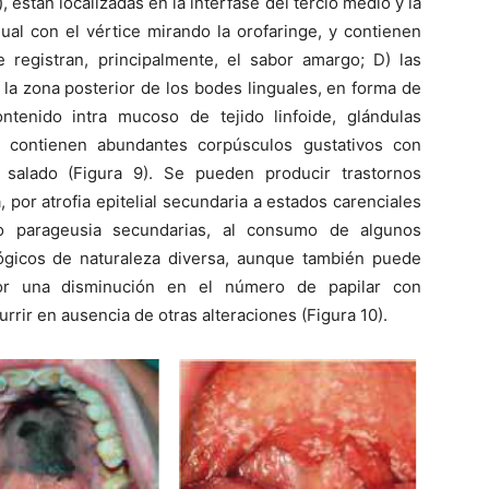
, están localizadas en la interfase del tercio medio y la
ual con el vértice mirando la orofaringe, y contienen
 registran, principalmente, el sabor amargo; D) las
 la zona posterior de los bodes linguales, en forma de
ntenido intra mucoso de tejido linfoide, glándulas
o; contienen abundantes corpúsculos gustativos con
 salado (Figura 9). Se pueden producir trastornos
 por atrofia epitelial secundaria a estados carenciales
a o parageusia secundarias, al consumo de algunos
ógicos de naturaleza diversa, aunque también puede
or una disminución en el número de papilar con
rrir en ausencia de otras alteraciones (Figura 10).