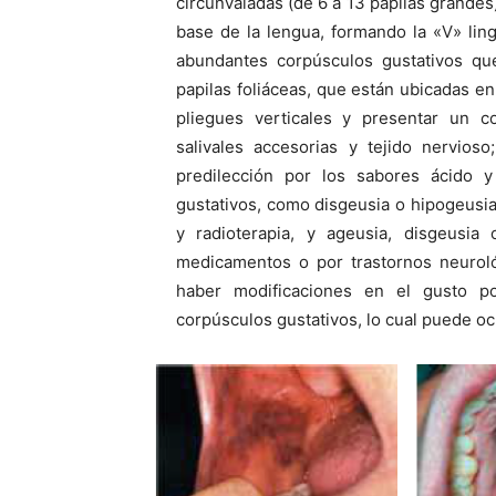
circunvaladas (de 6 a 13 papilas grandes)
base de la lengua, formando la «V» ling
abundantes corpúsculos gustativos que
papilas foliáceas, que están ubicadas en
pliegues verticales y presentar un co
salivales accesorias y tejido nervios
predilección por los sabores ácido y
gustativos, como disgeusia o hipogeusia,
y radioterapia, y ageusia, disgeusi
medicamentos o por trastornos neurol
haber modificaciones en el gusto p
corpúsculos gustativos, lo cual puede ocu