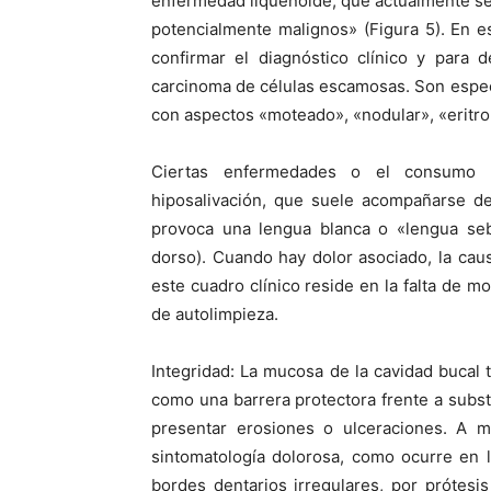
enfermedad liquenoide, que actualmente s
potencialmente malignos» (Figura 5). En es
confirmar el diagnóstico clínico y para d
carcinoma de células escamosas. Son espe
con aspectos «moteado», «nodular», «eritro
Ciertas enfermedades o el consumo d
hiposalivación, que suele acompañarse de
provoca una lengua blanca o «lengua sebu
dorso). Cuando hay dolor asociado, la caus
este cuadro clínico reside en la falta de mo
de autolimpieza.
Integridad: La mucosa de la cavidad bucal t
como una barrera protectora frente a subs
presentar erosiones o ulceraciones. A m
sintomatología dolorosa, como ocurre en 
bordes dentarios irregulares, por prótesis 