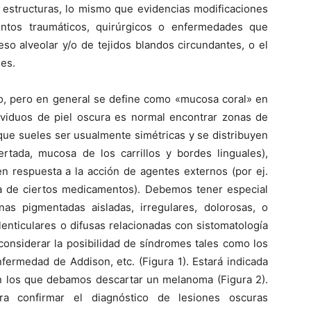
s estructuras, lo mismo que evidencias modificaciones
ntos traumáticos, quirúrgicos o enfermedades que
so alveolar y/o de tejidos blandos circundantes, o el
es.
ado, pero en general se define como «mucosa coral» en
dividuos de piel oscura es normal encontrar zonas de
 que sueles ser usualmente simétricas y se distribuyen
ertada, mucosa de los carrillos y bordes linguales),
n respuesta a la acción de agentes externos (por ej.
a de ciertos medicamentos). Debemos tener especial
as pigmentadas aisladas, irregulares, dolorosas, o
lenticulares o difusas relacionadas con sistomatología
onsiderar la posibilidad de síndromes tales como los
fermedad de Addison, etc. (Figura 1). Estará indicada
en los que debamos descartar un melanoma (Figura 2).
ara confirmar el diagnóstico de lesiones oscuras