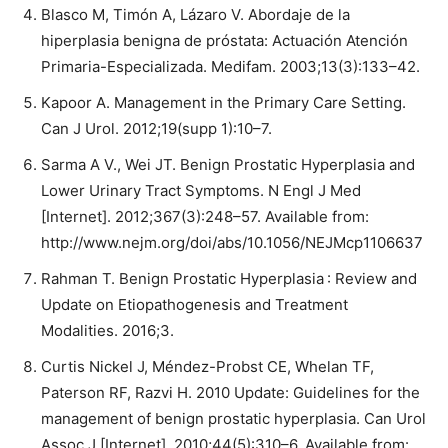
Blasco M, Timón A, Lázaro V. Abordaje de la
hiperplasia benigna de próstata: Actuación Atención
Primaria-Especializada. Medifam. 2003;13(3):133–42.
Kapoor A. Management in the Primary Care Setting.
Can J Urol. 2012;19(supp 1):10–7.
Sarma A V., Wei JT. Benign Prostatic Hyperplasia and
Lower Urinary Tract Symptoms. N Engl J Med
[Internet]. 2012;367(3):248–57. Available from:
http://www.nejm.org/doi/abs/10.1056/NEJMcp1106637
Rahman T. Benign Prostatic Hyperplasia : Review and
Update on Etiopathogenesis and Treatment
Modalities. 2016;3.
Curtis Nickel J, Méndez-Probst CE, Whelan TF,
Paterson RF, Razvi H. 2010 Update: Guidelines for the
management of benign prostatic hyperplasia. Can Urol
Assoc J [Internet]. 2010;44(5):310–6. Available from: