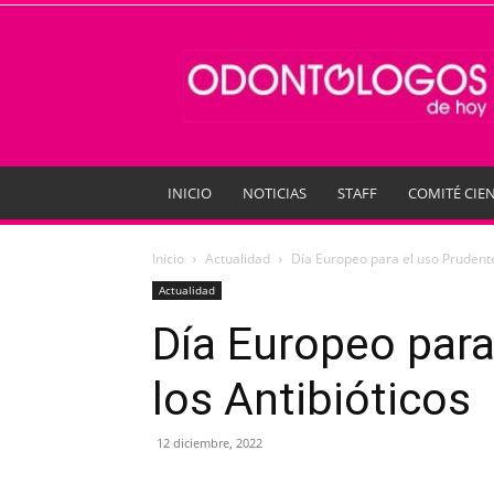
Odontologos
de
Hoy
INICIO
NOTICIAS
STAFF
COMITÉ CIEN
Inicio
Actualidad
Día Europeo para el uso Prudente
Actualidad
Día Europeo para
los Antibióticos
12 diciembre, 2022
Compartir