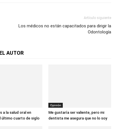
Artículo siguiente
Los médicos no están capacitados para dirigir la
Odontología
EL AUTOR
Opinión
 a la salud oral en
Me gustaría ser valiente, pero mi
l último cuarto de siglo
dentista me asegura que no lo soy