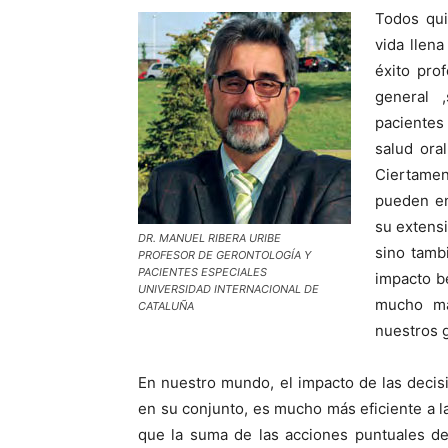
Todos qui
vida llena
éxito pro
general 
paciente
salud ora
Ciertamen
pueden en
su extensi
DR. MANUEL RIBERA URIBE
sino tambi
PROFESOR DE GERONTOLOGÍA Y
PACIENTES ESPECIALES
impacto b
UNIVERSIDAD INTERNACIONAL DE
mucho má
CATALUÑA
nuestros 
En nuestro mundo, el impacto de las decisi
en su conjunto, es mucho más eficiente a l
que la suma de las acciones puntuales de