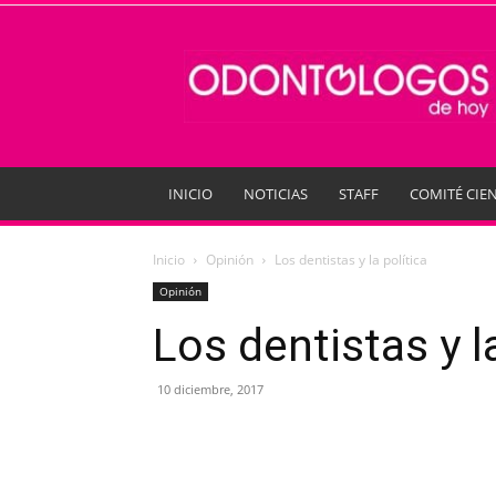
Odontologos
de
Hoy
INICIO
NOTICIAS
STAFF
COMITÉ CIEN
Inicio
Opinión
Los dentistas y la política
Opinión
Los dentistas y la
10 diciembre, 2017
Compartir