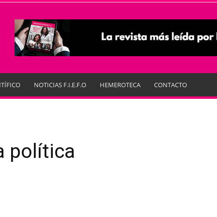
TÍFICO
NOTICIAS F.I.E.F.O
HEMEROTECA
CONTACTO
 política