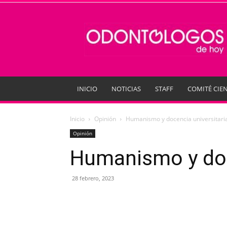
Odontologos
de
Hoy
INICIO
NOTICIAS
STAFF
COMITÉ CIEN
Inicio
Opinión
Humanismo y docencia universitari
Opinión
Humanismo y doc
28 febrero, 2023
Compartir