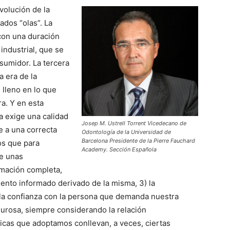
evolución de la
dos “olas”. La
 con una duración
industrial, que se
sumidor. La tercera
a era de la
 lleno en lo que
ra. Y en esta
a exige una calidad
Josep M. Ustrell Torrent Vicedecano de
e a una correcta
Odontología de la Universidad de
Barcelona Presidente de la Pierre Fauchard
os que para
Academy. Sección Española
de unas
rmación completa,
iento informado derivado de la misma, 3) la
r la confianza con la persona que demanda nuestra
igurosa, siempre considerando la relación
nicas que adoptamos conllevan, a veces, ciertas