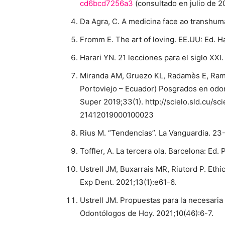
cd6bcd7256a3
(consultado en julio de 2
Da Agra, C. A medicina face ao transhu
Fromm E. The art of loving. EE.UU: Ed. H
Harari YN. 21 lecciones para el siglo XXI
Miranda AM, Gruezo KL, Radamès E, Ramo
Portoviejo – Ecuador) Posgrados en odon
Super 2019;33(1). http://scielo.sld.cu/s
21412019000100023
Rius M. “Tendencias”. La Vanguardia. 23
Toffler, A. La tercera ola. Barcelona: Ed.
Ustrell JM, Buxarrais MR, Riutord P. Ethica
Exp Dent. 2021;13(1):e61-6.
Ustrell JM. Propuestas para la necesaria
Odontólogos de Hoy. 2021;10(46):6-7.