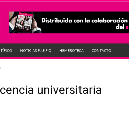
TÍFICO
NOTICIAS F.I.E.F.O
HEMEROTECA
CONTACTO
a
encia universitaria