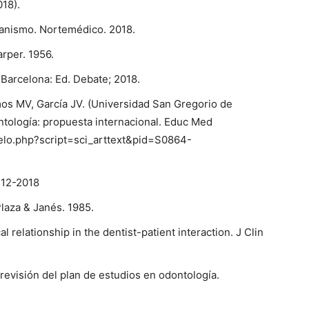
018).
manismo. Nortemédico. 2018.
arper. 1956.
. Barcelona: Ed. Debate; 2018.
s MV, García JV. (Universidad San Gregorio de
tología: propuesta internacional. Educ Med
cielo.php?script=sci_arttext&pid=S0864-
-12-2018
 Plaza & Janés. 1985.
l relationship in the dentist-patient interaction. J Clin
 revisión del plan de estudios en odontología.