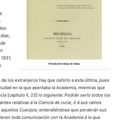
a
s
bio
días,
sde
ón
 1831,
e
de los extranjeros hay que ceñirlo a esta última, pues
 ciudad en la que asentaba la Academia, mientras que
a [capítulo II, 23] lo siguiente:
Podrán serlo todos los
ntes relativas á la Ciencia de curar, ó á sus ramos
de aquellos Cuerpos; entendiéndose que perderán sus
pieren toda comunicación con la Academia á la que