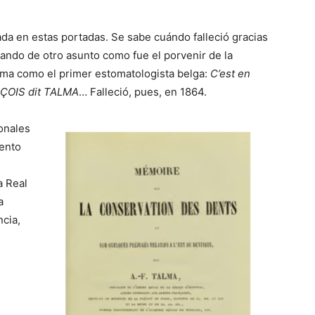
jada en estas portadas. Se sabe cuándo falleció gracias
lando de otro asunto como fue el porvenir de la
lma como el primer estomatologista belga:
C’est en
NÇOIS dit TALMA
… Falleció, pues, en 1864.
onales
iento
a Real
a
cia,