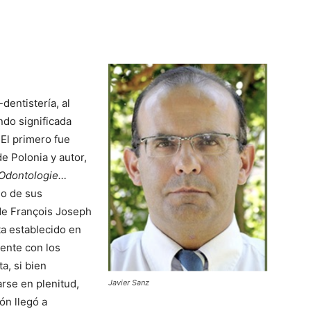
dentistería, al
ndo significada
El primero fue
de Polonia y autor,
Odontologie…
no de sus
de François Joseph
ta establecido en
ente con los
a, si bien
rse en plenitud,
Javier Sanz
ón llegó a