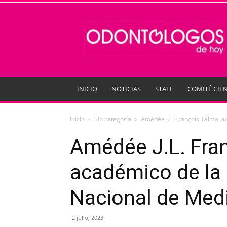
Odontologos
de
Hoy
INICIO
NOTICIAS
STAFF
COMITÉ CIEN
Inicio
Sin categoría
Amédée J.L. François Talma, a
Amédée J.L. Fra
académico de la
Nacional de Med
2 julio, 2023