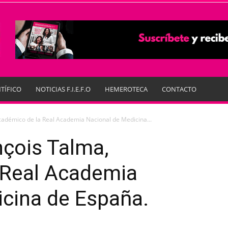
TÍFICO
NOTICIAS F.I.E.F.O
HEMEROTECA
CONTACTO
cadémico de la Real Academia Nacional de Medicina...
nçois Talma,
 Real Academia
icina de España.