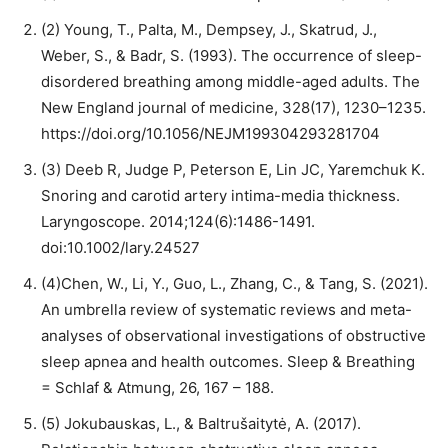
(2) Young, T., Palta, M., Dempsey, J., Skatrud, J.,
Weber, S., & Badr, S. (1993). The occurrence of sleep-
disordered breathing among middle-aged adults. The
New England journal of medicine, 328(17), 1230–1235.
https://doi.org/10.1056/NEJM199304293281704
(3) Deeb R, Judge P, Peterson E, Lin JC, Yaremchuk K.
Snoring and carotid artery intima-media thickness.
Laryngoscope. 2014;124(6):1486-1491.
doi:10.1002/lary.24527
(4)Chen, W., Li, Y., Guo, L., Zhang, C., & Tang, S. (2021).
An umbrella review of systematic reviews and meta-
analyses of observational investigations of obstructive
sleep apnea and health outcomes. Sleep & Breathing
= Schlaf & Atmung, 26, 167 – 188.
(5) Jokubauskas, L., & Baltrušaitytė, A. (2017).