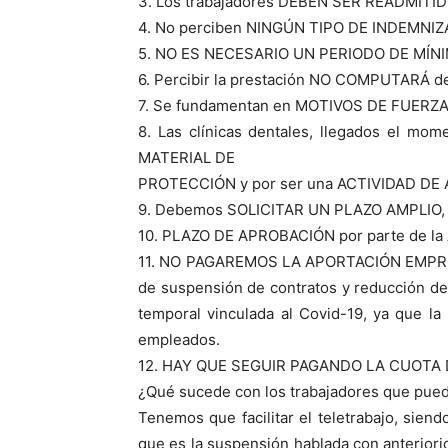
3. Los trabajadores DEBEN SER READMITIDO
4. No perciben NINGÚN TIPO DE INDEMNIZ
5. NO ES NECESARIO UN PERIODO DE MÍNI
6. Percibir la prestación NO COMPUTARÁ de
7. Se fundamentan en MOTIVOS DE FUERZA M
8. Las clínicas dentales, llegados el mom
MATERIAL DE
PROTECCIÓN y por ser una ACTIVIDAD DE 
9. Debemos SOLICITAR UN PLAZO AMPLIO, may
10. PLAZO DE APROBACIÓN por parte de la A
11. NO PAGAREMOS LA APORTACIÓN EMPRE
de suspensión de contratos y reducción de
temporal vinculada al Covid-19, ya que la
empleados.
12. HAY QUE SEGUIR PAGANDO LA CUOTA
¿Qué sucede con los trabajadores que pued
Tenemos que facilitar el teletrabajo, siend
que es la suspensión hablada con anterior