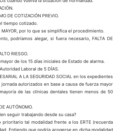
S cuando vuelva la situación de normalidad.
ACIÓN.
MO DE COTIZACIÓN PREVIO.
l tiempo cotizado.
AYOR, por lo que se simplifica el procedimiento.
ento, podríamos alegar, si fuera necesario, FALTA DE
ALTO RIESGO.
or de los 15 días iniciales de Estado de alarma.
utoridad Laboral de 5 DÍAS.
SARIAL A LA SEGURIDAD SOCIAL en los expedientes
 jornada autorizados en base a causa de fuerza mayor
 mayoría de las clínicas dentales tienen menos de 50
 DE AUTÓNOMO.
en seguir trabajando desde su casa?
o prioritario tal modalidad frente a los ERTE (recuerda
idad. Entiendo que podría acogerse en dicha modalidad