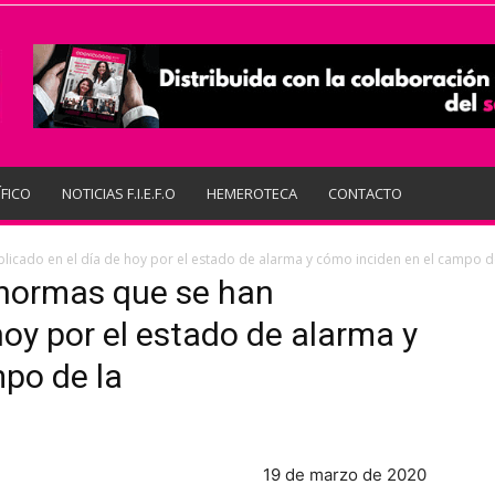
ÍFICO
NOTICIAS F.I.E.F.O
HEMEROTECA
CONTACTO
blicado en el día de hoy por el estado de alarma y cómo inciden en el campo
s normas que se han
hoy por el estado de alarma y
po de la
19 de marzo de 2020