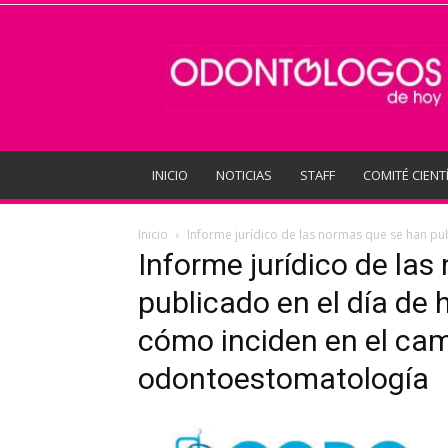
Odontologos
de
Hoy
INICIO
NOTICIAS
STAFF
COMITÉ CIENT
Inicio
Informe jurídico de las normas que se han pu
Informe jurídico de la
publicado en el día de 
cómo inciden en el cam
odontoestomatología