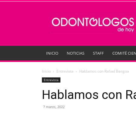
Odontologos
de
Hoy
INICIO
NOTICIAS
STAFF
COMITÉ CIEN
Inicio
Entrevista
Hablamos con Rafael Bengoa
Entrevista
Hablamos con R
7 marzo, 2022
Compartir