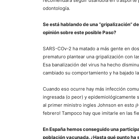
recomendará seguir usándola en trasporte p
odontología.
Se está hablando de una “gripalización” de
opinión sobre este posible Paso?
SARS-COv-2 ha matado a más gente en dos a
prematuro plantear una gripalización con la
Esa banalización del virus ha hecho disminui
cambiado su comportamiento y ha bajado la
Cuando eso ocurre hay más infección comun
ingresada (o peor) y epidemiológicamente se
al primer ministro ingles Johnson en esto ¡H
febrero! Tampoco hay que imitarle en las f
En España hemos conseguido una participac
población vacunada. ¿Hasta qué punto ha si