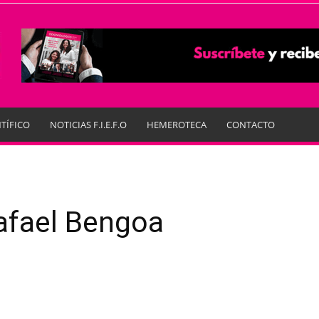
TÍFICO
NOTICIAS F.I.E.F.O
HEMEROTECA
CONTACTO
afael Bengoa