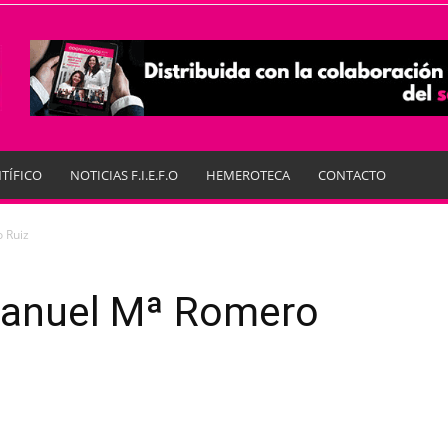
TÍFICO
NOTICIAS F.I.E.F.O
HEMEROTECA
CONTACTO
 Ruiz
anuel Mª Romero