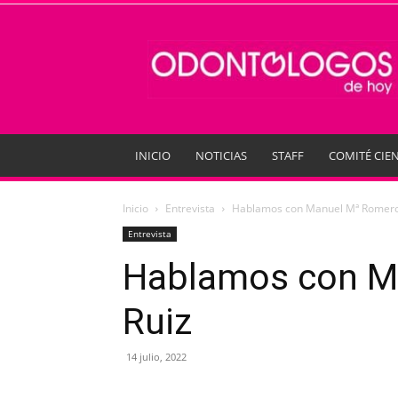
Odontologos
de
Hoy
INICIO
NOTICIAS
STAFF
COMITÉ CIEN
Inicio
Entrevista
Hablamos con Manuel Mª Romero
Entrevista
Hablamos con M
Ruiz
14 julio, 2022
Compartir