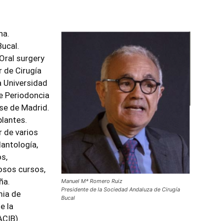
na.
Bucal.
Oral surgery
 de Cirugía
a Universidad
de Periodoncia
se de Madrid.
plantes.
r de varios
lantología,
os,
osos cursos,
ña.
Manuel Mª Romero Ruiz
Presidente de la Sociedad Andaluza de Cirugía
mia de
Bucal
e la
ACIB).