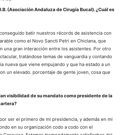
I.B. (Asociación Andaluza de Cirugía Bucal). ¿Cuál es
onseguido batir nuestros récords de asistencia con
rable como el Novo Sancti Petri en Chiclana, que
on una gran interacción entre los asistentes. Por otro
pectacular, tratándose temas de vanguardia y contando
ia nueva que viene empujando y que ha estado a un
con un elevado. porcentaje de gente joven, cosa que
ran visibilidad de su mandato como presidente de la
cartera?
por ser el primero de mi presidencia, y además en mi
 fondo en su organización codo a codo con el
ón Corcuera. Estamos tremendamente satisfechos del