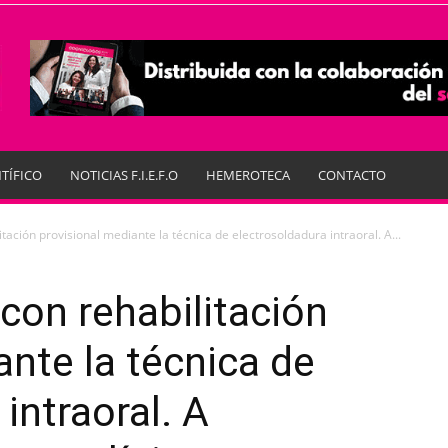
TÍFICO
NOTICIAS F.I.E.F.O
HEMEROTECA
CONTACTO
tación provisional mediante la técnica de electrosoldadura intraoral. A...
con rehabilitación
ante la técnica de
intraoral. A