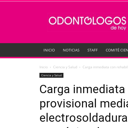
Odontologos
de
Hoy
INICIO
NOTICIAS
STAFF
COMITÉ CIEN
Inicio
Ciencia y Salud
Carga inmediata con rehabili
Ciencia y Salud
Carga inmediata 
provisional medi
electrosoldadura 