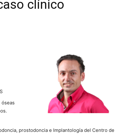
caso clínico
US
s óseas
cos.
iodoncia, prostodoncia e Implantología del Centro de