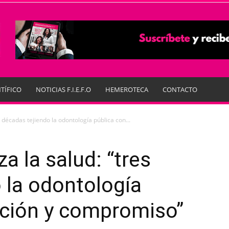
TÍFICO
NOTICIAS F.I.E.F.O
HEMEROTECA
CONTACTO
s décadas tejiendo la odontología pública con...
a la salud: “tres
 la odontología
ación y compromiso”