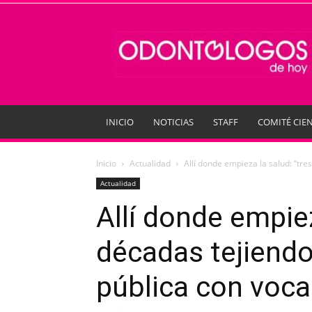
Odontologos
de
Hoy
INICIO
NOTICIAS
STAFF
COMITÉ CIEN
Inicio
Actualidad
Allí donde empieza la salud: “tre
Actualidad
Allí donde empiez
décadas tejiendo
pública con voc