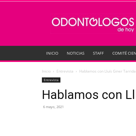
Odontologos
de
Hoy
INICIO
NOTICIAS
STAFF
COMITÉ CIEN
Inicio
Entrevista
Hablamos con Lluís Giner Tarrida
Entrevista
Hablamos con Llu
6 mayo, 2021
Compartir