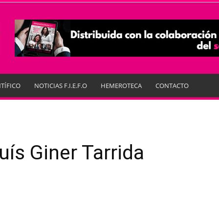
TÍFICO
NOTICIAS F.I.E.F.O
HEMEROTECA
CONTACTO
ís Giner Tarrida