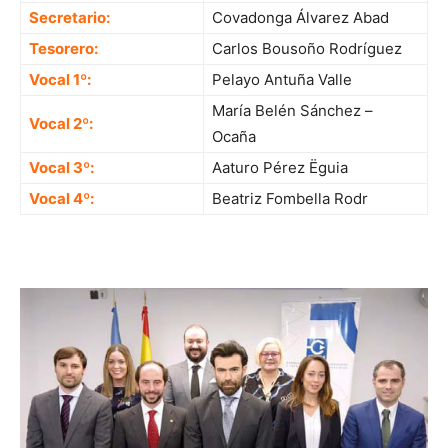
Secretario:
Covadonga Álvarez Abad
Tesorero:
Carlos Bousoño Rodríguez
Vocal 1º:
Pelayo Antuña Valle
María Belén Sánchez –
Vocal 2º:
Ocaña
Vocal 3º:
Aaturo Pérez Ëguia
Vocal 4º:
Beatriz Fombella Rodr