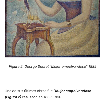
Figura 2. George Seurat
“
Mujer empolv
á
ndose
”
1889
Una de sus últimas obras fue
“
Mujer empolv
á
ndose
(Figura 2)
realizado en 1889-1890.