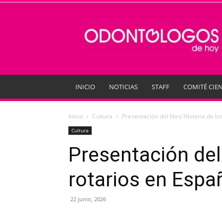
Odontologos
de
Hoy
INICIO
NOTICIAS
STAFF
COMITÉ CIEN
Inicio
Cultura
Presentación del libro Historia de l
Cultura
Presentación del 
rotarios en Espa
22 junio, 2026
Compartir