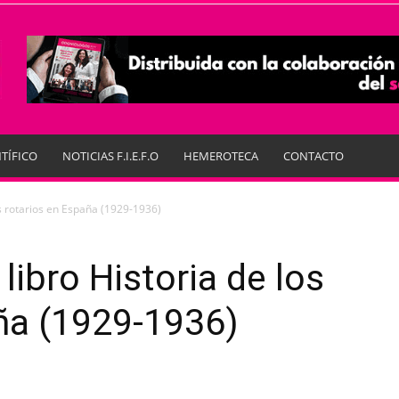
TÍFICO
NOTICIAS F.I.E.F.O
HEMEROTECA
CONTACTO
os rotarios en España (1929-1936)
libro Historia de los
ña (1929-1936)