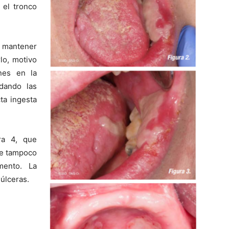
 el tronco
a mantener
lo, motivo
ones en la
 dando las
ta ingesta
ra 4, que
ue tampoco
mento. La
 úlceras.