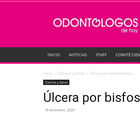
Odontologos
de
Hoy
INICIO
NOTICIAS
STAFF
COMITÉ CIEN
Inicio
Ciencia y Salud
Úlcera por bisfosfonatos
Ciencia y Salud
Úlcera por bisfo
18 diciembre, 2020
Compartir