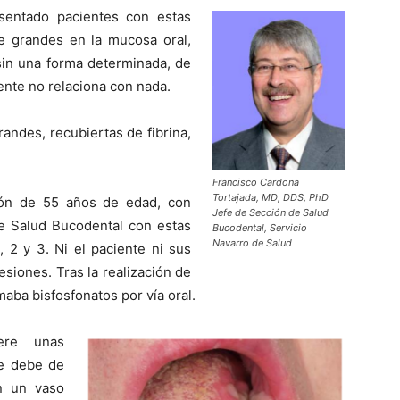
entado pacientes con estas
te grandes en la mucosa oral,
 sin una forma determinada, de
ente no relaciona con nada.
ndes, recubiertas de fibrina,
Francisco Cardona
Tortajada, MD, DDS, PhD
rón de 55 años de edad, con
Jefe de Sección de Salud
e Salud Bucodental con estas
Bucodental, Servicio
Navarro de Salud
, 2 y 3. Ni el paciente ni sus
siones. Tras la realización de
aba bisfosfonatos por vía oral.
ere unas
se debe de
n un vaso