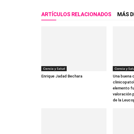
ARTÍCULOS RELACIONADOS
MÁS D
Ciencia y Salud
Ciencia y Sal
Enrique Jadad Bechara
Una buena c
clinicopato
elemento fu
valoración 
de la Leucop