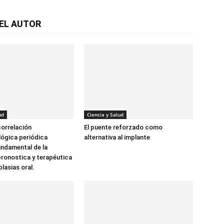
EL AUTOR
ud
Ciencia y Salud
orrelación
El puente reforzado como
lógica periódica
alternativa al implante
ndamental de la
pronostica y terapéutica
lasias oral.