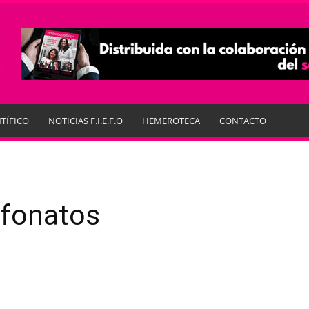
TÍFICO
NOTICIAS F.I.E.F.O
HEMEROTECA
CONTACTO
sfonatos