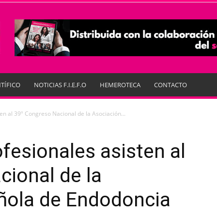
TÍFICO
NOTICIAS F.I.E.F.O
HEMEROTECA
CONTACTO
en al 39º Congreso Nacional de la Asociación...
fesionales asisten al
ional de la
ñola de Endodoncia