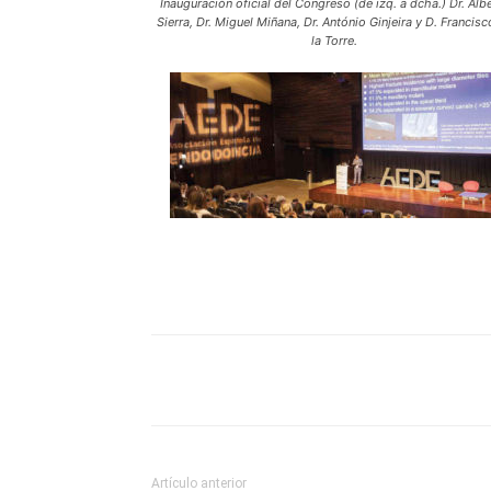
Inauguración oficial del Congreso (de izq. a dcha.) Dr. Alb
Sierra, Dr. Miguel Miñana, Dr. António Ginjeira y D. Francisc
la Torre.
Compartir
Artículo anterior