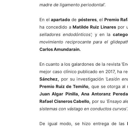
madre de ligamento periodontal’.
En el
apartado
de
pósteres
, el
Premio Raf
ha concedido a
Matilde Ruiz Linares
por u
selladores endodónticos’;
y en la
catego
movimiento reciprocante para el glidepat
Carlos Amundarain.
En cuanto a los galardones de la revista ‘En
mejor caso clínico publicado en 2017, ha r
Sánchez,
por su investigación
‘Lesión en
Premio Ruiz de Temiño,
que se otorga al m
Juan Algar Pinilla, Ana Antoranz Pereda
Rafael Cisneros Cabello,
por su
‘Ensayo al
sistemas con vástago en conductos curvos’.
De igual modo, se hizo entrega de las