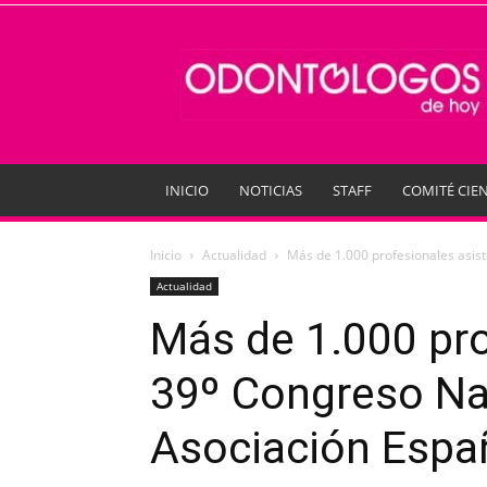
Odontologos
de
Hoy
INICIO
NOTICIAS
STAFF
COMITÉ CIEN
Inicio
Actualidad
Más de 1.000 profesionales asist
Actualidad
Más de 1.000 pro
39º Congreso Nac
Asociación Espa