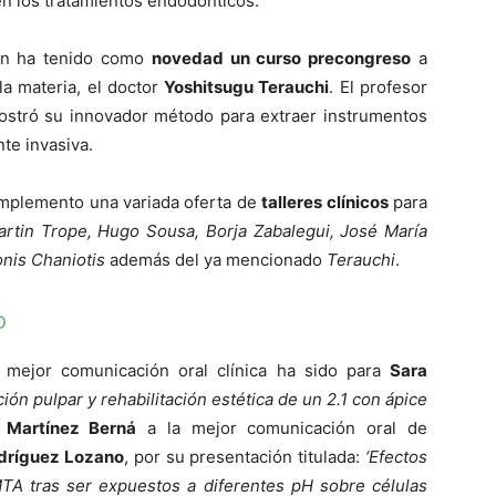
n los tratamientos endodónticos.
ón ha tenido como
novedad un curso precongreso
a
a materia, el doctor
Yoshitsugu Terauchi
. El profesor
mostró su innovador método para extraer instrumentos
te invasiva.
omplemento una variada oferta de
talleres clínicos
para
artin Trope, Hugo Sousa, Borja Zabalegui, José María
nis Chaniotis
además del ya mencionado
Terauchi
.
o
 mejor comunicación oral clínica ha sido para
Sara
ión pulpar y rehabilitación estética de un 2.1 con ápice
 Martínez Berná
a la mejor comunicación oral de
odríguez Lozano
, por su presentación titulada:
‘Efectos
A tras ser expuestos a diferentes pH sobre células