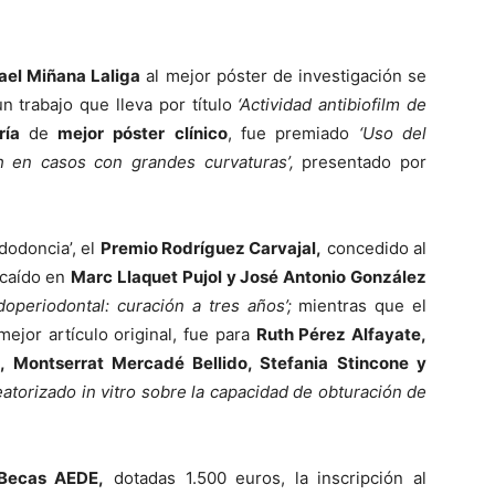
ael Miñana Laliga
al mejor póster de investigación se
n trabajo que lleva por título
‘Actividad antibiofilm de
ría
de
mejor
póster
clínico
, fue premiado
‘Uso del
h en casos con grandes curvaturas’,
presentado por
dodoncia’, el
Premio Rodríguez Carvajal,
concedido al
ecaído en
Marc Llaquet Pujol y José Antonio González
doperiodontal: curación a tres años’;
mientras que el
ejor artículo original, fue para
Ruth Pérez Alfayate,
, Montserrat Mercadé Bellido, Stefania Stincone y
eatorizado in vitro sobre la capacidad de obturación de
Becas AEDE,
dotadas 1.500 euros, la inscripción al