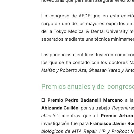
novedosas que permiten asegurar el éxito e
Un congreso de AEDE que en esta edici
cargo de uno de los mayores expertos en l
de la Tokyo Medical & Dental University 
separados mediante una técnica mínimamen
Las ponencias científicas tuvieron como c
los que se ha contado con los doctores
M
Malfaz y Roberto Aza, Ghassan Yared y Anto
Premios anuales y del congres
El
Premio Pedro Badanelli Marcano
a la
Abizanda Guillén
, por su trabajo
‘Regenerac
abierto’
; mientras que el
Premio Arturo
investigación fue para
Francisco Javier R
biológicos de MTA Repair HP y ProRoot MT