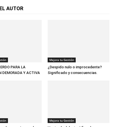
EL AUTOR
stión
Mejora tu Gestión
ERDO PARA LA
¿Despido nulo o improcedente?
N DEMORADA Y ACTIVA
Significado y consecuencias.
stión
Mejora tu Gestión