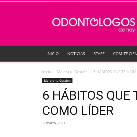
Odontologos
de
Hoy
INICIO
NOTICIAS
STAFF
COMITÉ CIEN
Inicio
Mejora tu Gestión
6 HÁBITOS QUE TE HAR
Mejora tu Gestión
6 HÁBITOS QUE
COMO LÍDER
8 marzo, 2021
Compartir