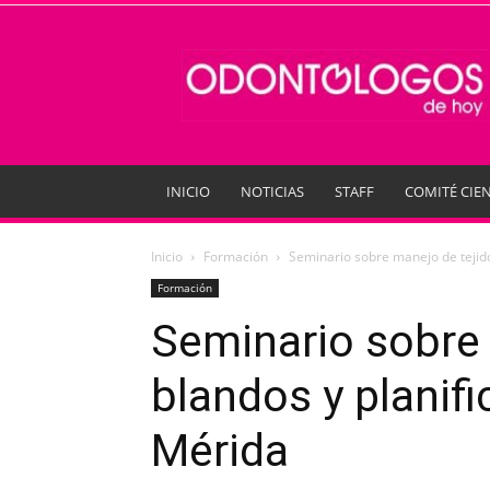
Odontologos
de
Hoy
INICIO
NOTICIAS
STAFF
COMITÉ CIEN
Inicio
Formación
Seminario sobre manejo de tejido
Formación
Seminario sobre 
blandos y planif
Mérida