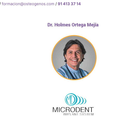
/
formacion@osteogenos.com
/
91 413 37 14