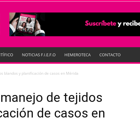
TÍFICO
NOTICIAS F.I.E.F.O
HEMEROTECA
CONTACTO
s blandos y planificación de casos en Mérida
manejo de tejidos
icación de casos en