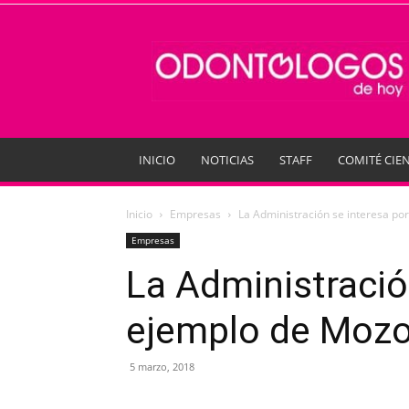
Odontologos
de
Hoy
INICIO
NOTICIAS
STAFF
COMITÉ CIEN
Inicio
Empresas
La Administración se interesa po
Empresas
La Administració
ejemplo de Mozo
5 marzo, 2018
Compartir