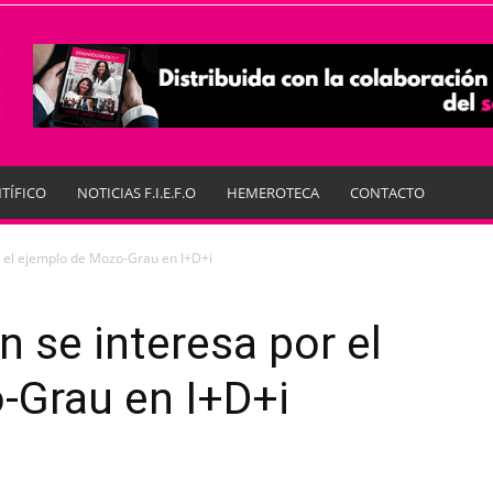
TÍFICO
NOTICIAS F.I.E.F.O
HEMEROTECA
CONTACTO
r el ejemplo de Mozo-Grau en I+D+i
n se interesa por el
-Grau en I+D+i