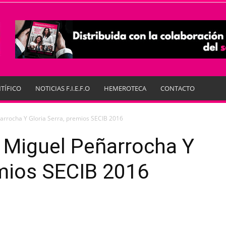
TÍFICO
NOTICIAS F.I.E.F.O
HEMEROTECA
CONTACTO
ñarrocha Y Gloria Serra, premios SECIB 2016
, Miguel Peñarrocha Y
emios SECIB 2016