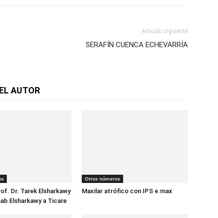
Artículo siguiente
SERAFÍN CUENCA ECHEVARRÍA
EL AUTOR
os
Otros números
rof. Dr. Tarek Elsharkawy
Maxilar atrófico con IPS e.max
ehab Elsharkawy a Ticare