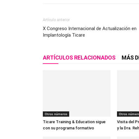
Artículo anterior
X Congreso Internacional de Actualización en
Implantología Ticare
ARTÍCULOS RELACIONADOS
MÁS D
Otros números
Otros númer
Ticare Training & Education sigue
Visita del P
con su programa formativo
y la Dra. R