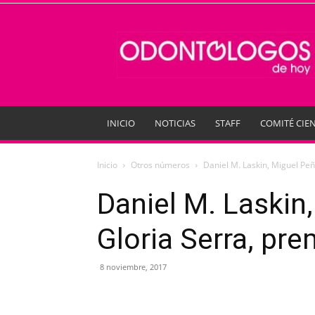
Odontologos
de
Hoy
INICIO
NOTICIAS
STAFF
COMITÉ CIEN
Inicio
Otros números
Daniel M. Laskin, Miguel Pe
Daniel M. Laskin
Gloria Serra, pr
8 noviembre, 2017
Compartir