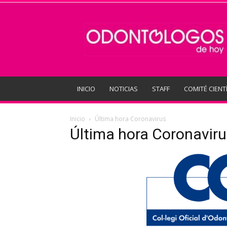
Odontologos
de
Hoy
INICIO
NOTICIAS
STAFF
COMITÉ CIENT
Inicio
Última hora Coronavirus
Última hora Coronaviru