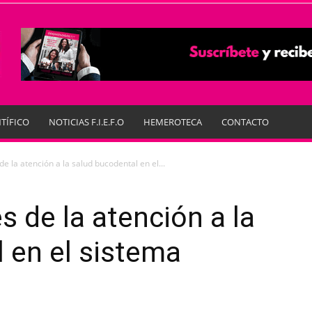
TÍFICO
NOTICIAS F.I.E.F.O
HEMEROTECA
CONTACTO
de la atención a la salud bucodental en el...
s de la atención a la
 en el sistema