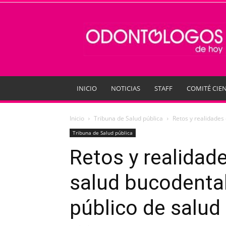
Odontologos
de
Hoy
INICIO
NOTICIAS
STAFF
COMITÉ CIEN
Inicio
Tribuna de Salud pública
Retos y realidades 
Tribuna de Salud pública
Retos y realidade
salud bucodental
público de salud