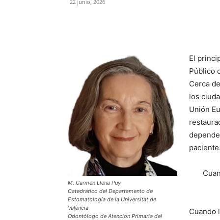
22 junio, 2026
Compartir
El princi
Público 
Cerca de
los ciud
Unión Eur
restaura
dependen
paciente
Cuan
M. Carmen Llena Puy
Catedrático del Departamento de
Estomatología de la Universitat de
València
Cuando l
Odontólogo de Atención Primaria del