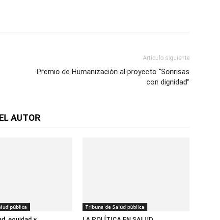
Artículo siguiente
Premio de Humanización al proyecto “Sonrisas
con dignidad”
EL AUTOR
lud pública
Tribuna de Salud pública
ad, equidad y
LA POLÍTICA EN SALUD