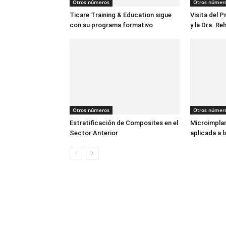
Otros números
Otros númer
Ticare Training & Education sigue
Visita del P
con su programa formativo
y la Dra. R
Otros números
Otros númer
Estratificación de Composites en el
Microimpla
Sector Anterior
aplicada a 