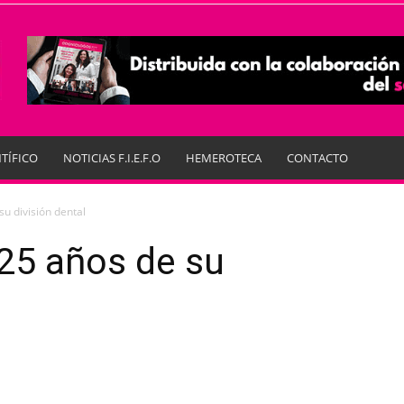
TÍFICO
NOTICIAS F.I.E.F.O
HEMEROTECA
CONTACTO
u división dental
25 años de su