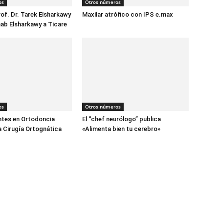
os
Otros números
rof. Dr. Tarek Elsharkawy
Maxilar atrófico con IPS e.max
ehab Elsharkawy a Ticare
os
Otros números
ntes en Ortodoncia
El “chef neurólogo” publica
la Cirugía Ortognática
«Alimenta bien tu cerebro»