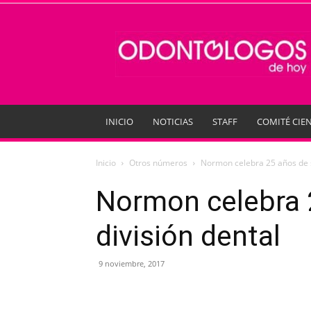
Odontologos
de
Hoy
INICIO
NOTICIAS
STAFF
COMITÉ CIEN
Inicio
Otros números
Normon celebra 25 años de s
Normon celebra 
división dental
9 noviembre, 2017
Compartir