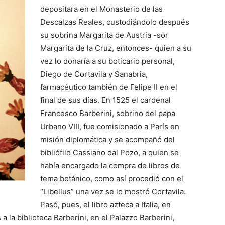
depositara en el Monasterio de las
Descalzas Reales, custodiándolo después
su sobrina Margarita de Austria -sor
Margarita de la Cruz, entonces- quien a su
vez lo donaría a su boticario personal,
Diego de Cortavila y Sanabria,
farmacéutico también de Felipe II en el
final de sus días. En 1525 el cardenal
Francesco Barberini, sobrino del papa
Urbano VIII, fue comisionado a París en
misión diplomática y se acompañó del
bibliófilo Cassiano dal Pozo, a quien se
había encargado la compra de libros de
tema botánico, como así procedió con el
“Libellus” una vez se lo mostró Cortavila.
Pasó, pues, el libro azteca a Italia, en
a la biblioteca Barberini, en el Palazzo Barberini,