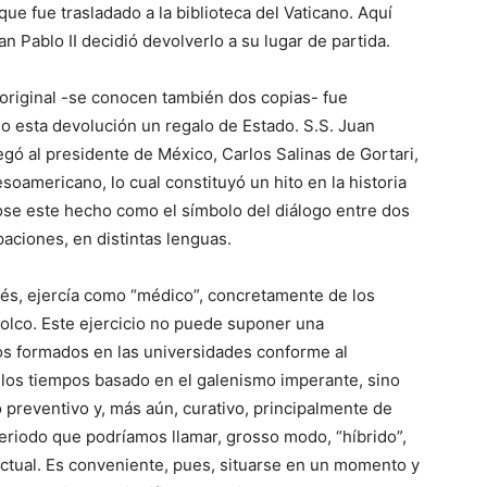
e fue trasladado a la biblioteca del Vaticano. Aquí
an Pablo II decidió devolverlo a su lugar de partida.
ce original -se conocen también dos copias- fue
do esta devolución un regalo de Estado. S.S. Juan
regó al presidente de México, Carlos Salinas de Gortari,
esoamericano, lo cual constituyó un hito en la historia
se este hecho como el símbolo del diálogo entre dos
ciones, en distintas lenguas.
és, ejercía como “médico”, concretamente de los
lolco. Este ejercicio no puede suponer una
s formados en las universidades conforme al
llos tiempos basado en el galenismo imperante, sino
 preventivo y, más aún, curativo, principalmente de
 periodo que podríamos llamar, grosso modo, “híbrido”,
lectual. Es conveniente, pues, situarse en un momento y