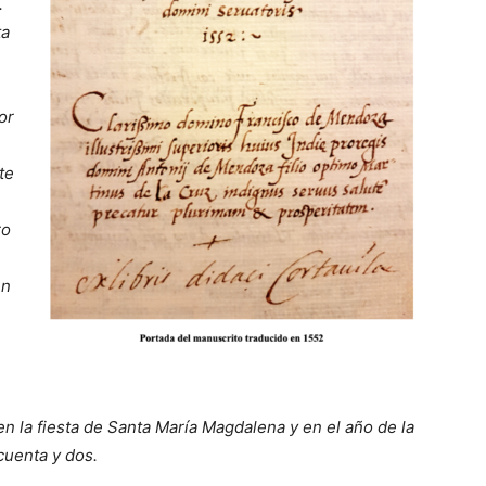
.
ta
or
te
ro
en
en la fiesta de Santa María Magdalena y en el año de la
cuenta y dos.