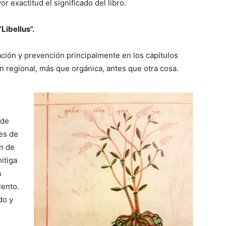
 exactitud el significado del libro.
Libellus”.
ión y prevención principalmente en los capítulos
ón regional, más que orgánica, antes que otra cosa.
 de
ies de
ón de
itiga
a
lento.
do y