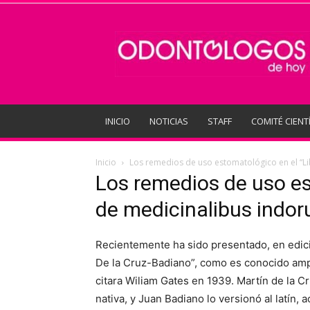
Odontologos
de
Hoy
INICIO
NOTICIAS
STAFF
COMITÉ CIENT
Inicio
Los remedios de uso estomatológico en el “Li
Los remedios de uso es
de medicinalibus indor
Recientemente ha sido presentado, en edici
De la Cruz-Badiano”, como es conocido amp
citara Wiliam Gates en 1939. Martín de la Cr
nativa, y Juan Badiano lo versionó al latín,