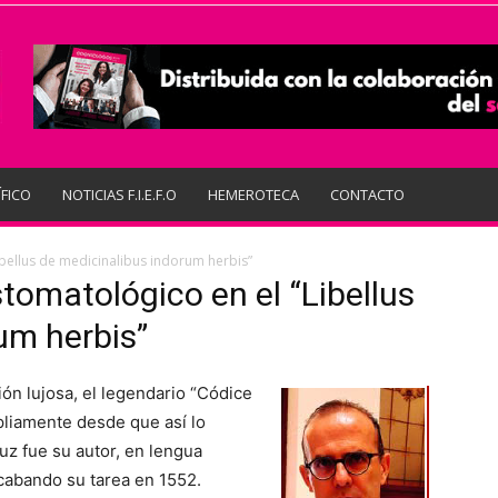
ÍFICO
NOTICIAS F.I.E.F.O
HEMEROTECA
CONTACTO
bellus de medicinalibus indorum herbis”
tomatológico en el “Libellus
um herbis”
ón lujosa, el legendario “Códice
liamente desde que así lo
uz fue su autor, en lengua
 acabando su tarea en 1552.