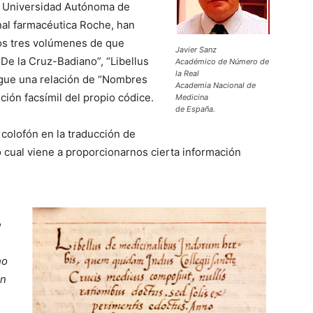
la Universidad Autónoma de
onal farmacéutica Roche, han
 los tres volúmenes de que
Javier Sanz
 De la Cruz-Badiano”, “Libellus
Académico de Número de
la Real
igue una relación de “Nombres
Academia Nacional de
ción facsímil del propio códice.
Medicina
de España.
e colofón en la traducción de
o cual viene a proporcionarnos cierta información
e
ho
en